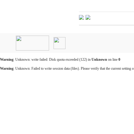
인
천
출
장
안
마
Warning
: Unknown: write failed: Disk quota exceeded (122) in
Unknown
on line
0
출
장
Warning
: Unknown: Failed to write session data (files). Please verify that the current setting o
마
사
지
출
장
안
마
바
나
나
출
장