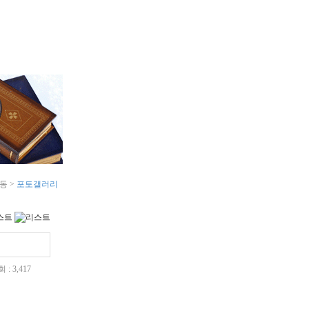
당
동 >
포토갤러리
 : 3,417