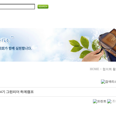
협의회 활동
회원마당
게시마
HOME > 협의회 활
21. 제4기 그린리더 하계캠프
조회