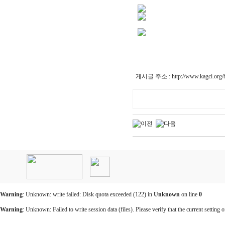
게시글 주소 :
http://www.kagci.or
인
천
출
장
안
마
Warning
: Unknown: write failed: Disk quota exceeded (122) in
Unknown
on line
0
출
장
Warning
: Unknown: Failed to write session data (files). Please verify that the current setting o
마